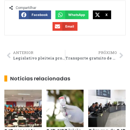
Compartilhar
Facebook
WhatsApp
X
Email
ANTERIOR
PRÓXIMO
Legislativo pleiteia programa de capacitação sobre Transtorno do Espectro Autista para servidores das escolas municipais de SJB
Transporte gratuito de SJB tem mudança em algumas linhas
Notícias relacionadas