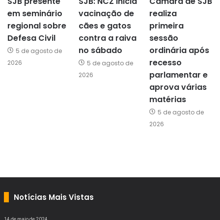
SJB presente
SJB: NCZ inicia
Câmara de SJB
em seminário
vacinação de
realiza
regional sobre
cães e gatos
primeira
Defesa Civil
contra a raiva
sessão
no sábado
ordinária após
5 de agosto de
recesso
2026
5 de agosto de
parlamentar e
2026
aprova várias
matérias
5 de agosto de
2026
Notícias Mais Vistas
14 de maio de 2024