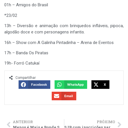
01h – Amigos do Brasil
*23/02
13h – Diversão e animação com brinquedos infláveis, pipoca,
algodão doce e com personagens infantis.
16h – Show com A Galinha Pintadinha – Arena de Eventos
17h – Banda Os Piratas
19h- Forró Catukaí
Compartilhar
Facebook
WhatsApp
X
Email
ANTERIOR
PRÓXIMO
Menos é Mais e Bonde Sertanejo são as principais atrações deste fim de semana
SJB com inscrições para curso de Libras