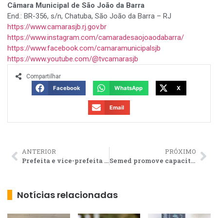
Câmara Municipal de São João da Barra
End.: BR-356, s/n, Chatuba, São João da Barra – RJ
https://www.camarasjb.rj.gov.br
https://www.instagram.com/camaradesaojoaodabarra/
https://www.facebook.com/camaramunicipalsjb
https://www.youtube.com/@tvcamarasjb
Compartilhar
Facebook
WhatsApp
X
Email
ANTERIOR
PRÓXIMO
Prefeita e vice-prefeita mirins de SJB vivem ao lado de Caputi um dia de chefe do Executivo
Semed promove capacitação para profissionais da rede
Notícias relacionadas