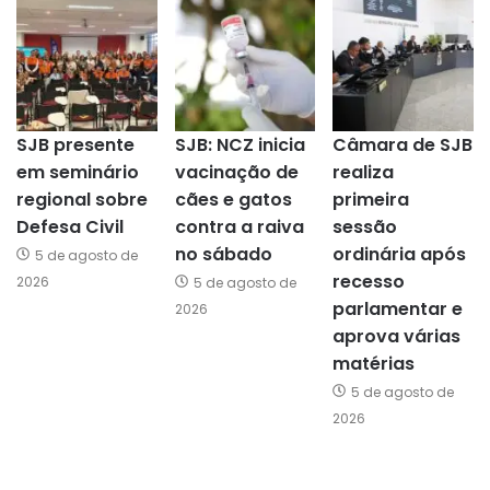
SJB presente
SJB: NCZ inicia
Câmara de SJB
em seminário
vacinação de
realiza
regional sobre
cães e gatos
primeira
Defesa Civil
contra a raiva
sessão
no sábado
ordinária após
5 de agosto de
recesso
2026
5 de agosto de
parlamentar e
2026
aprova várias
matérias
5 de agosto de
2026