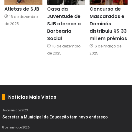
Atletas de SJB
Casa da
Concurso de
Juventude de
Mascarados e
16 de dezembro
SJB oferece a
Dominós
de 2025
Barbearia
distribuiu R$ 33
Social
mil em prêmios
16 de dezembro
6 de março de
de 2025
2025
Notícias Mais Vistas
14 de maio de 2024
Secretaria Municipal de Educação tem novo endereço
8 de janeiro de 2026