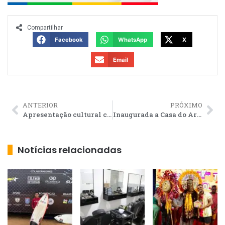
Compartilhar
Facebook
WhatsApp
X
Email
ANTERIOR
PRÓXIMO
Apresentação cultural conta a chegada do culto a Nossa Senhora da Penha em Atafona
Inaugurada a Casa do Artesão Sanjoanense
Notícias relacionadas