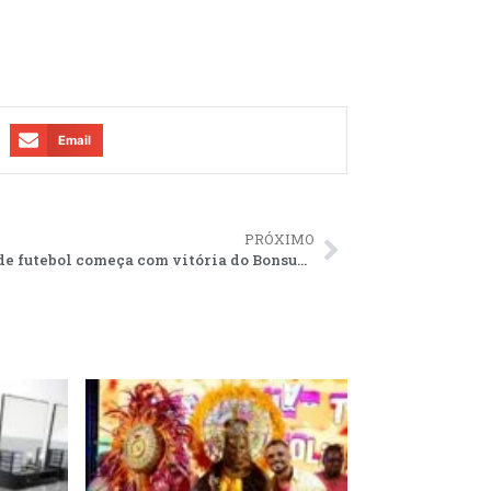
Email
PRÓXIMO
Master de futebol começa com vitória do Bonsucesso e empate entre Sanjoanense e Peñarol