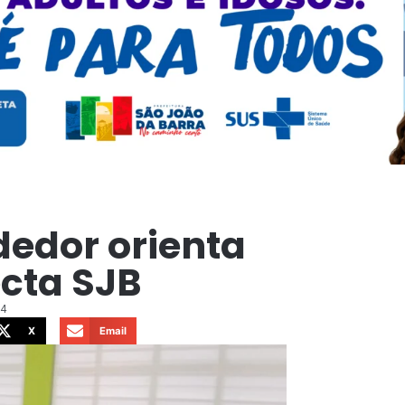
edor orienta
cta SJB
24
X
Email