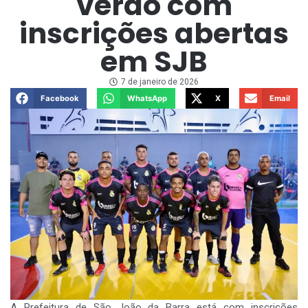
verão com
inscrições abertas
em SJB
7 de janeiro de 2026
Facebook
WhatsApp
X
Email
A Prefeitura de São João da Barra está com inscrições