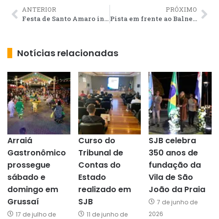
ANTERIOR
PRÓXIMO
Festa de Santo Amaro inicia nesta terça em Grussaí
Pista em frente ao Balneário será interditada para lazer nos fins de semana de verão
Notícias relacionadas
Arraiá
Curso do
SJB celebra
Gastronômico
Tribunal de
350 anos de
prossegue
Contas do
fundação da
sábado e
Estado
Vila de São
domingo em
realizado em
João da Praia
Grussaí
SJB
7 de junho de
2026
17 de julho de
11 de junho de