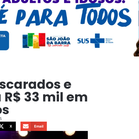
scarados e
 R$ 33 mil em
os
5
X
Email