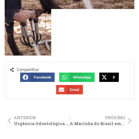
Compartilhar
Facebook
WhatsApp
X
Email
ANTERIOR
PRÓXIMO
Urgência Odontológica no PU de Barcelos ultrapassa 400 atendimentos aos fins de semana
A Marinha do Brasil emitiu alerta para a possibilidade de ventos fortes