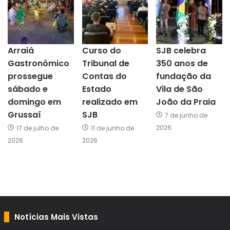
Arraiá
Curso do
SJB celebra
Gastronômico
Tribunal de
350 anos de
prossegue
Contas do
fundação da
sábado e
Estado
Vila de São
domingo em
realizado em
João da Praia
Grussaí
SJB
7 de junho de
2026
17 de julho de
11 de junho de
2026
2026
Notícias Mais Vistas