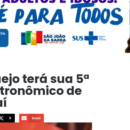
ejo terá sua 5ª
stronômico de
aí
X
Email