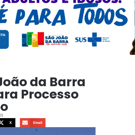
João da Barra
ara Processo
vo
25
X
Email