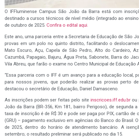
O IFFluminense Campus São João da Barra está com inscriçõ
destinado a cursos técnicos de nível médio (integrado ao ensin
de outubro de 2025.
Confira o edital aqui.
Este ano, uma parceria entre a Secretaria de Educação de São Joã
provas em um polo no quinto distrito, facilitando o deslocame
Mato Escuro, Açu, Capela de São Pedro, Alto do Cardeiro, Aze
Cazumbá, Papagaio, Bajuru, Água Preta, Sabonete, Barra do Jacaré
Vila Abreu, que farão o exame no Centro Municipal de Educação
“Essa parceria com o IFF é um avanço para a educação local, po
para nossos jovens, que poderão realizar as provas perto d
destacou o secretário de Educação, Daniel Damasceno.
As inscrições podem ser feitas pelo site
inscricoes.iff.edu.br
ou 
João da Barra (BR-356, Km 181, bairro Perigoso), de segunda a 
taxa de inscrição é de R$ 30 e pode ser paga por PIX, cartão de 
(GRU) – pagamento exclusivo em agências do Banco do Brasil. O
de 2025, dentro do horário de atendimento bancário. A isençã
setembro; o resultado preliminar será publicado no dia 15.