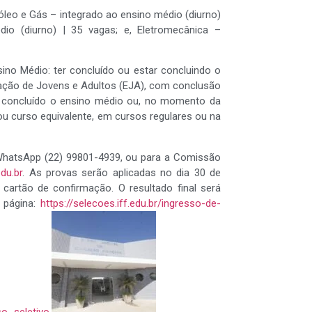
óleo e Gás – integrado ao ensino médio (diurno)
dio (diurno) | 35 vagas; e, Eletromecânica –
ino Médio: ter concluído ou estar concluindo o
ação de Jovens e Adultos (EJA), com conclusão
er concluído o ensino médio ou, no momento da
ou curso equivalente, em cursos regulares ou na
WhatsApp (22) 99801-4939, ou para a Comissão
du.br
. As provas serão aplicadas no dia 30 de
artão de confirmação. O resultado final será
 página:
https://selecoes.iff.edu.br/ingresso-de-
o_seletivo.