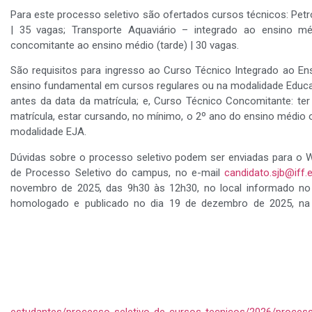
Para este processo seletivo são ofertados cursos técnicos: Petr
| 35 vagas; Transporte Aquaviário – integrado ao ensino mé
concomitante ao ensino médio (tarde) | 30 vagas.
São requisitos para ingresso ao Curso Técnico Integrado ao Ens
ensino fundamental em cursos regulares ou na modalidade Educ
antes da data da matrícula; e, Curso Técnico Concomitante: t
matrícula, estar cursando, no mínimo, o 2º ano do ensino médio 
modalidade EJA.
Dúvidas sobre o processo seletivo podem ser enviadas para o 
de Processo Seletivo do campus, no e-mail
candidato.sjb@iff.e
novembro de 2025, das 9h30 às 12h30, no local informado no c
homologado e publicado no dia 19 de dezembro de 2025, na
estudantes/processo-seletivo-de-cursos-tecnicos/2026/process