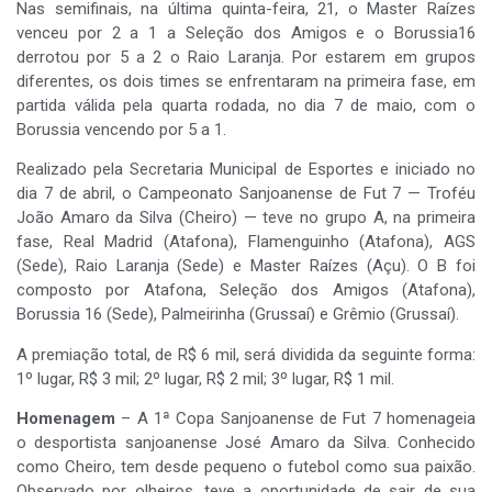
Nas semifinais, na última quinta-feira, 21, o Master Raízes
venceu por 2 a 1 a Seleção dos Amigos e o Borussia16
derrotou por 5 a 2 o Raio Laranja. Por estarem em grupos
diferentes, os dois times se enfrentaram na primeira fase, em
partida válida pela quarta rodada, no dia 7 de maio, com o
Borussia vencendo por 5 a 1.
Realizado pela Secretaria Municipal de Esportes e iniciado no
dia 7 de abril, o Campeonato Sanjoanense de Fut 7 — Troféu
João Amaro da Silva (Cheiro) — teve no grupo A, na primeira
fase, Real Madrid (Atafona), Flamenguinho (Atafona), AGS
(Sede), Raio Laranja (Sede) e Master Raízes (Açu). O B foi
composto por Atafona, Seleção dos Amigos (Atafona),
Borussia 16 (Sede), Palmeirinha (Grussaí) e Grêmio (Grussaí).
A premiação total, de R$ 6 mil, será dividida da seguinte forma:
1º lugar, R$ 3 mil; 2º lugar, R$ 2 mil; 3º lugar, R$ 1 mil.
Homenagem
– A 1ª Copa Sanjoanense de Fut 7 homenageia
o desportista sanjoanense José Amaro da Silva. Conhecido
como Cheiro, tem desde pequeno o futebol como sua paixão.
Observado por olheiros, teve a oportunidade de sair de sua