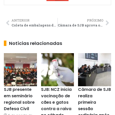
ANTERIOR
PRÓXIMO
Coleta de embalagens de agrotóxicos acontece nesta quinta em Sabonete
Câmara de SJB aprova os nomes das pessoas que vão receber Títulos de Cidadania este ano
Notícias relacionadas
SJB presente
SJB: NCZ inicia
Câmara de SJB
em seminário
vacinação de
realiza
regional sobre
cães e gatos
primeira
Defesa Civil
contra a raiva
sessão