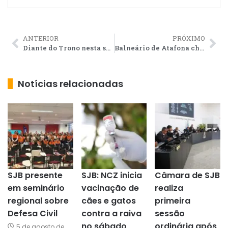
ANTERIOR
PRÓXIMO
Diante do Trono nesta sexta-feira no Adora São João da Barra
Balneário de Atafona cheio em noite de adoração com Diante do Trono
Notícias relacionadas
SJB presente
SJB: NCZ inicia
Câmara de SJB
em seminário
vacinação de
realiza
regional sobre
cães e gatos
primeira
Defesa Civil
contra a raiva
sessão
no sábado
ordinária após
5 de agosto de