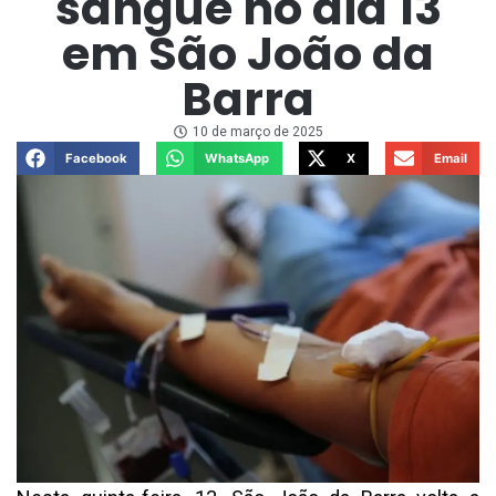
sangue no dia 13
em São João da
Barra
10 de março de 2025
Facebook
WhatsApp
X
Email