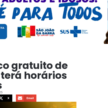
co gratuito de
terá horários
s
25
X
Email