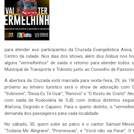
para atender aos participantes da Cruzada Evangelística Aviva
Centro da cidade. Nos dias dos shows, além dos ônibus nos hor
alguns “vermelhinhos” de saída e retorno para atender todos o
Municipal de Transporte e Trânsito junto ao Conselho de Pastore
A abertura da Cruzada está marcada para sexta-feira, 29, às 19h
próximo ao letreiro turístico será o show de adoração com 
“Sobrevivi”, “Deixa Eu Te Usar”, “Renovo” e “O Rosto de Cristo”. N
com saída da Rodoviária de SJB, com ônibus distintos seguin
Atafona, Degredo e Cajueiro. Para o quinto distrito, o “vermel
demanda dos passageiros para cada localidade.
No sábado, 30, quem sobe ao palco é o cantor Samuel Messi
“Todavia Me Alegrarei”, “Promessas”, e “Você não vai Parar”. O 