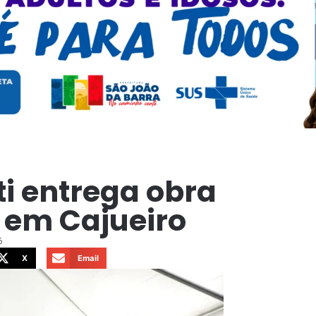
ti entrega obra
 em Cajueiro
6
X
Email