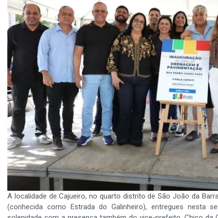
A localidade de Cajueiro, no quarto distrito de São João da Ba
(conhecida como Estrada do Galinheiro), entregues nesta seg
solenidade com a presença também do vice-prefeito, Chico da Q