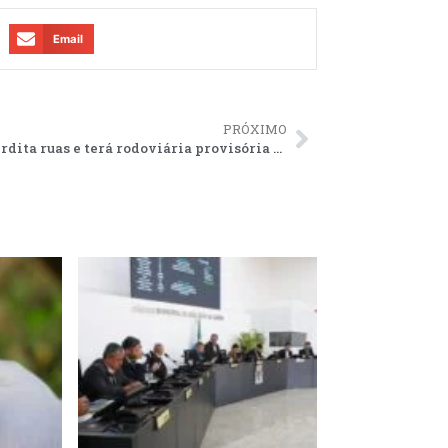
Email
PRÓXIMO
SJB interdita ruas e terá rodoviária provisória no Circuito Junino