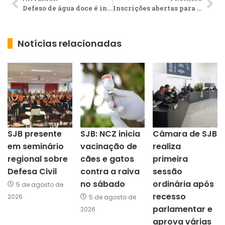
Defeso de água doce é iniciado com fiscalização conjunta em SJB
Inscrições abertas para Concurso Garota & Garoto ExopoBarra 2024
Notícias relacionadas
SJB presente
SJB: NCZ inicia
Câmara de SJB
em seminário
vacinação de
realiza
regional sobre
cães e gatos
primeira
Defesa Civil
contra a raiva
sessão
no sábado
ordinária após
5 de agosto de
recesso
2026
5 de agosto de
parlamentar e
2026
aprova várias