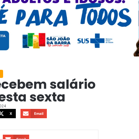
ecebem salário
esta sexta
2024
X
Email