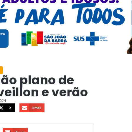
ão plano de
eillon e verão
2024
X
Email