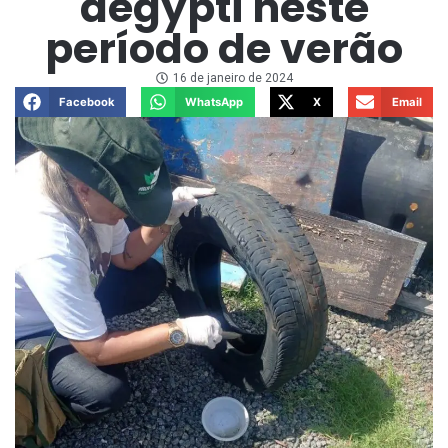
aegypti neste
período de verão
16 de janeiro de 2024
Facebook
WhatsApp
X
Email