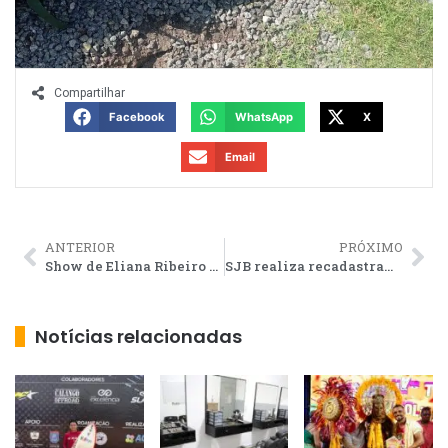
Compartilhar
Facebook
WhatsApp
X
Email
ANTERIOR
PRÓXIMO
Show de Eliana Ribeiro encerra programação da festa de Santo Amaro
SJB realiza recadastramento do Cartão Universitário
Notícias relacionadas