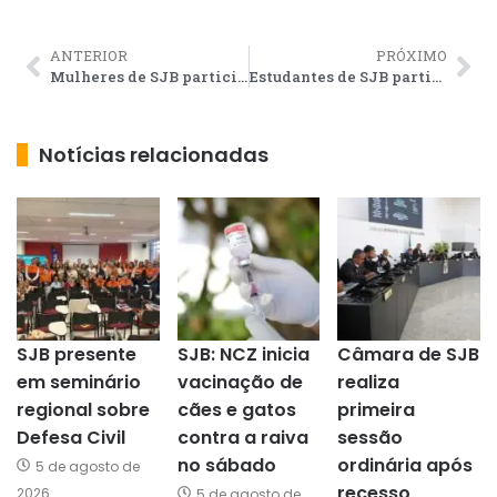
ANTERIOR
PRÓXIMO
Mulheres de SJB participam de oficinas de empreendedorismo
Estudantes de SJB participam da Obmep neste sábado
Notícias relacionadas
SJB presente
SJB: NCZ inicia
Câmara de SJB
em seminário
vacinação de
realiza
regional sobre
cães e gatos
primeira
Defesa Civil
contra a raiva
sessão
no sábado
ordinária após
5 de agosto de
recesso
2026
5 de agosto de