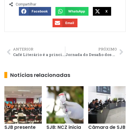
Compartilhar
Facebook
WhatsApp
X
Email
ANTERIOR
PRÓXIMO
Café Literário é a principal atração do Circuito Junino na noite de quarta
Jornada do Desafio dos ODS reúne municípios em SJB
Notícias relacionadas
SJB presente
SJB: NCZ inicia
Câmara de SJB