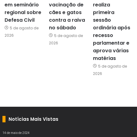
em seminário
vacinação de
realiza
regional sobre
cães e gatos
primeira
Defesa Civil
contra a raiva
sessão
no sábado
ordinária após
5 de agosto de
recesso
2026
5 de agosto de
parlamentar e
2026
aprova várias
matérias
5 de agosto de
2026
Notícias Mais Vistas
14 de maio de 2024