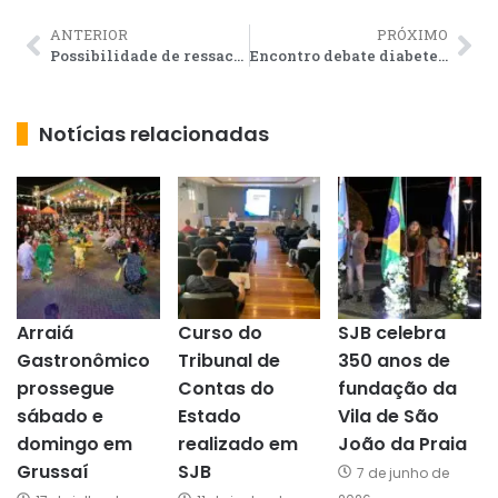
ANTERIOR
PRÓXIMO
Possibilidade de ressaca e ventos fortes para a região
Encontro debate diabetes e bem-estar no Centro Municipal de Práticas Integrativas
Notícias relacionadas
Arraiá
Curso do
SJB celebra
Gastronômico
Tribunal de
350 anos de
prossegue
Contas do
fundação da
sábado e
Estado
Vila de São
domingo em
realizado em
João da Praia
Grussaí
SJB
7 de junho de