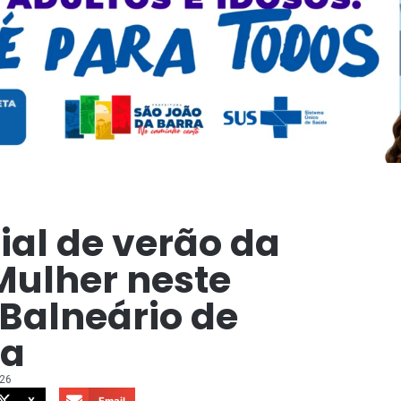
al de verão da
Mulher neste
Balneário de
na
026