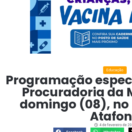
Educação
Programação especi
Procuradoria da 
domingo (08), no 
Atafo
4 de fevereiro de 2