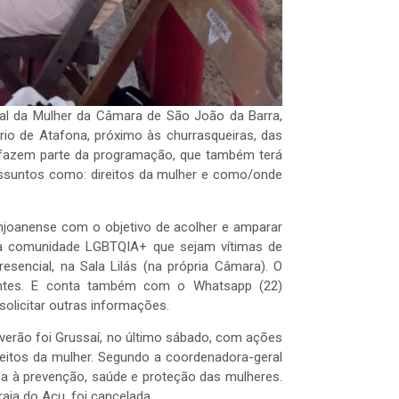
ial da Mulher da Câmara de São João da Barra,
ário de Atafona, próximo às churrasqueiras, das
l fazem parte da programação, que também terá
e assuntos como: direitos da mulher e como/onde
anjoanense com o objetivo de acolher e amparar
da comunidade LGBTQIA+ que sejam vítimas de
resencial, na Sala Lilás (na própria Câmara). O
ntes. E conta também com o Whatsapp (22)
olicitar outras informações.
 verão foi Grussaí, no último sábado, com ações
eitos da mulher. Segundo a coordenadora-geral
isa à prevenção, saúde e proteção das mulheres.
aia do Açu, foi cancelada.