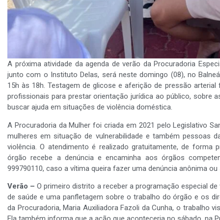
A próxima atividade da agenda de verão da Procuradoria Espec
junto com o Instituto Delas, será neste domingo (08), no Balne
15h às 18h. Testagem de glicose e aferição de pressão arteria
profissionais para prestar orientação jurídica ao público, sobr
buscar ajuda em situações de violência doméstica.
A Procuradoria da Mulher foi criada em 2021 pelo Legislativo S
mulheres em situação de vulnerabilidade e também pessoas 
violência. O atendimento é realizado gratuitamente, de forma p
órgão recebe a denúncia e encaminha aos órgãos compete
999790110, caso a vítima queira fazer uma denúncia anônima ou s
Verão –
O primeiro distrito a receber a programação especial de
de saúde e uma panfletagem sobre o trabalho do órgão e os dir
da Procuradoria, Maria Auxiliadora Fazoli da Cunha, o trabalho v
Ela também informa que a ação que aconteceria no sábado, na Pr