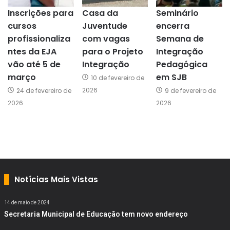
Inscrições para
Casa da
Seminário
cursos
Juventude
encerra
profissionaliza
com vagas
Semana de
ntes da EJA
para o Projeto
Integração
vão até 5 de
Integração
Pedagógica
março
em SJB
10 de fevereiro de
2026
24 de fevereiro de
9 de fevereiro de
2026
2026
Notícias Mais Vistas
14 de maio de 2024
Secretaria Municipal de Educação tem novo endereço